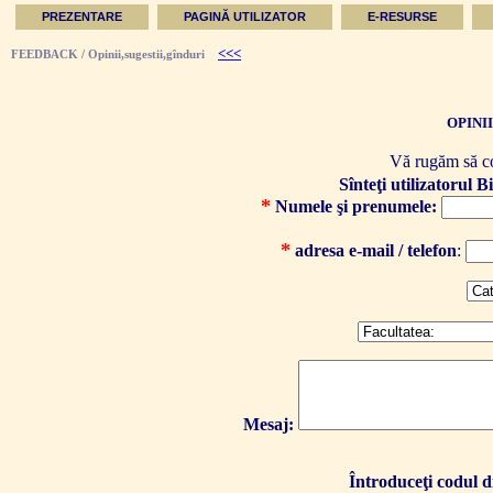
PREZENTARE
PAGINĂ UTILIZATOR
E-RESURSE
<<<
FEEDBACK / Opinii,sugestii,gînduri
OPINII
A
Vă rugăm să co
Sînteţi utilizatorul B
*
Numele şi prenumele:
*
adresa e-mail / telefon
:
Mesaj:
Întroduceţi codul d