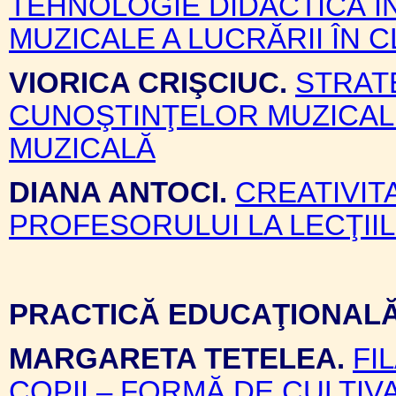
TEHNOLOGIE DIDACTICĂ ÎN
MUZICALE A LUCRĂRII ÎN C
VIORICA CRIŞCIUC.
STRATE
CUNOŞTINŢELOR MUZICALE
MUZICALĂ
DIANA ANTOCI.
CREATIVITA
PROFESORULUI LA LECŢIIL
PRACTICĂ EDUCAŢIONAL
MARGARETA TETELEA.
FI
COPII – FORMĂ DE CULTI